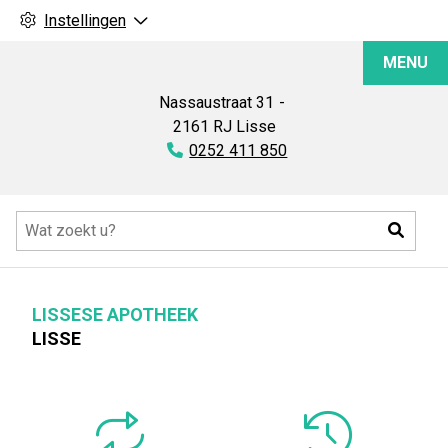
Instellingen
Lissese
MENU
Apotheek
Nassaustraat
31
2161 RJ
Lisse
Tel:
0252 411 850
Hoofdmenu
Zoeke
LISSESE APOTHEEK
LISSE