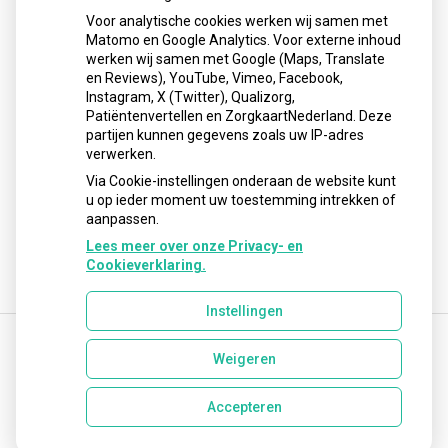
Schurft sinds corona geen vergeten ziekte meer: aantal
Voor analytische cookies werken wij samen met
uitbraken fors gestegen
Matomo en Google Analytics. Voor externe inhoud
Stoppen met afslankmedicijnen betekent zonder
werken wij samen met Google (Maps, Translate
leefstijlaanpassingen weer gewichtstoename
en Reviews), YouTube, Vimeo, Facebook,
Instagram, X (Twitter), Qualizorg,
Kookadvies drinkwater in provincie Utrecht vanwege
Patiëntenvertellen en ZorgkaartNederland. Deze
besmetting
partijen kunnen gegevens zoals uw IP-adres
Terugroepactie babyvoeding Nestlé: bacterie kan baby’s
verwerken.
ziek maken
Via Cookie-instellingen onderaan de website kunt
u op ieder moment uw toestemming intrekken of
aanpassen.
Lees meer over onze Privacy- en
Cookieverklaring.
Instellingen
Weigeren
Uw Zorg Online
|
Beheer
info@lisseseapotheek.nl
Accepteren
Privacy verklaring
|
Cookie-instellingen
|
Voorwaarden