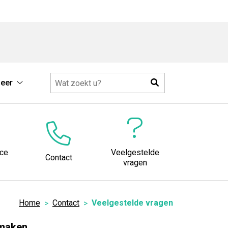
Zoeken
eer
Meer
submenu
ice
Veelgestelde
Contact
vragen
Home
Contact
Veelgestelde vragen
 maken