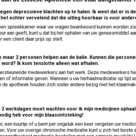
tegen depressieve klachten op te halen. Ik weet dat er in 
nd het echter vervelend dat die uitleg hoorbaar is voor and
een spreekkamer waar uw vragen beantwoord kunnen worden zonde
ur aan geeft, kunt u dat bij het ophalen van uw geneesmiddel aa
 een cliënt daar prijs op stelt.
ie maar 2 personen helpen aan de balie. Kunnen die persone
 word? Ik kom tenslotte alleen wat afhalen.
ondersteunende medewerkers aan het werk. Deze medewerkers h
en of informatie geven. Wanneer u uw herhaalmedicatie op tijd 
n de apotheek houden zich onder andere bezig met het klaarmak
n 2 werkdagen moet wachten voor ik mijn medicijnen ophaal. 
odig heb voor mijn blaasontsteking!
ler, een kuurtje of u bent per ongeluk een keer vergeten uw medici
men. Voor uw overige chronische medicatie kunt u zich het beste 