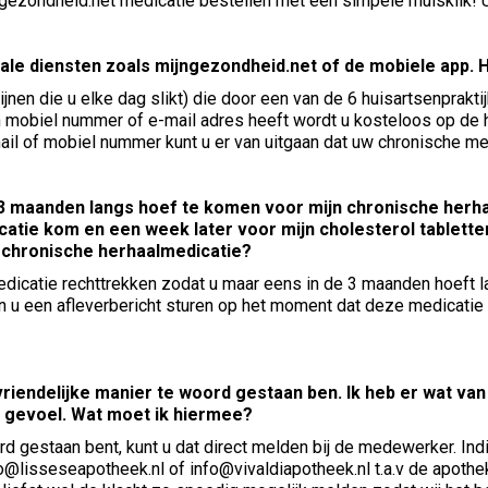
gezondheid.net medicatie bestellen met een simpele muisklik! U
tale diensten zoals mijngezondheid.net of de mobiele app. 
ijnen die u elke dag slikt) die door een van de 6 huisartsenprakt
n mobiel nummer of e-mail adres heeft wordt u kosteloos op de 
mail of mobiel nummer kunt u er van uitgaan dat uw chronische me
de 3 maanden langs hoef te komen voor mijn chronische herha
atie kom en een week later voor mijn cholesterol tabletten.
n chronische herhaalmedicatie?
dicatie rechttrekken zodat u maar eens in de 3 maanden hoeft l
u een afleverbericht sturen op het moment dat deze medicatie v
nvriendelijke manier te woord gestaan ben. Ik heb er wat v
e gevoel. Wat moet ik hiermee?
ord gestaan bent, kunt u dat direct melden bij de medewerker. I
fo@lisseseapotheek.nl of info@vivaldiapotheek.nl t.a.v de apothek