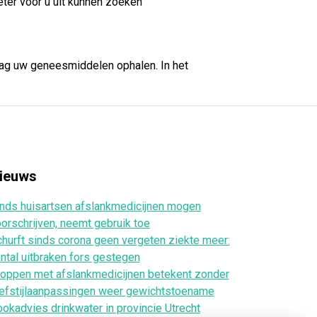
eter voor u uit kunnen zoeken
 dag uw geneesmiddelen ophalen. In het
ieuws
nds huisartsen afslankmedicijnen mogen
orschrijven, neemt gebruik toe
hurft sinds corona geen vergeten ziekte meer:
ntal uitbraken fors gestegen
oppen met afslankmedicijnen betekent zonder
efstijlaanpassingen weer gewichtstoename
okadvies drinkwater in provincie Utrecht