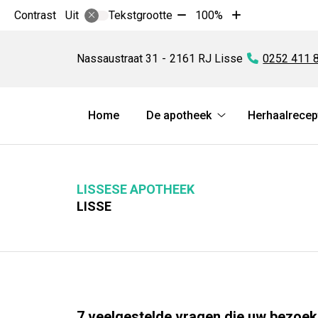
Tekst
Tekst
Contrast
Tekstgrootte
100%
Uit
verkleinen
vergroten
Lissese
met
met
Apotheek
Nassaustraat
31
2161 RJ
Lisse
Tel:
0252 411 
10%
10%
Hoofdmenu
Home
De apotheek
Herhaalrecep
De
apotheek
submenu
LISSESE APOTHEEK
LISSE
7 veelgestelde vragen die uw bezoe