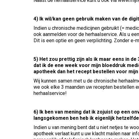
Naast de herhaalservice kunt u ook via www.mijn
4) Ik wil/kan geen gebruik maken van de digi
Indien u chronische medicijnen gebruikt (= medic
ook aanmelden voor de herhaalservice. Als u ee
Dit is een optie en geen verplichting. Zonder e-
5) Het zou prettig zijn als ik maar eens in 
dat ik de ene week voor mijn bloeddruk medic
apotheek dan het recept bestellen voor mij
Wij kunnen samen met u de chronische herhaalme
we ook elke 3 maanden uw recepten bestellen en 
herhaalservice!
6) Ik ben van mening dat ik zojuist op een o
langsgekomen ben heb ik eigenlijk hetzelfd
Indien u van mening bent dat u niet netjes te wo
apotheek verlaat kunt u uw klacht mailen naar in