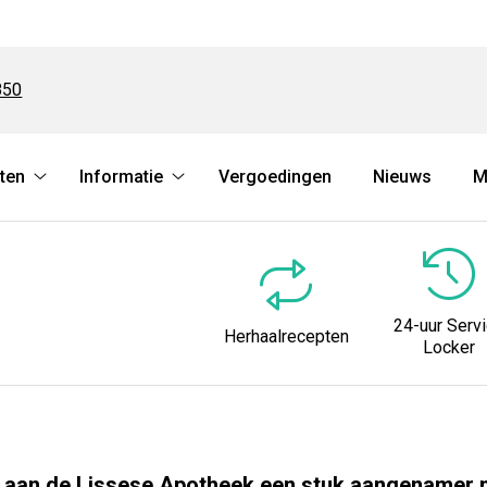
850
ten
Informatie
Vergoedingen
Nieuws
M
Herhaalrecepten
Informatie
submenu
submenu
24-uur Serv
Herhaalrecepten
Locker
k aan de Lissese Apotheek een stuk aangenamer