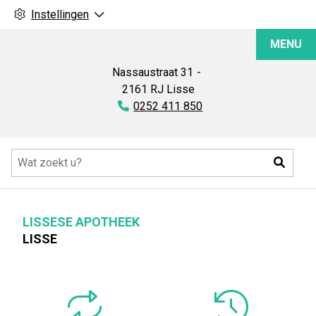
Instellingen
Lissese
MENU
Apotheek
Nassaustraat
31
2161 RJ
Lisse
Tel:
0252 411 850
Hoofdmenu
Zoeke
LISSESE APOTHEEK
LISSE