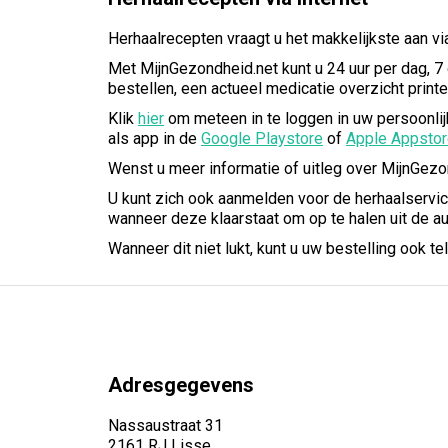
Herhaalrecepten vraagt u het makkelijkste aan v
Met MijnGezondheid.net kunt u 24 uur per dag, 7
bestellen, een actueel medicatie overzicht printe
Klik
hier
om meteen in te loggen in uw persoonlijk
als app in de
Google Playstore
of
Apple Appsto
Wenst u meer informatie of uitleg over MijnGezo
U kunt zich ook aanmelden voor de herhaalservic
wanneer deze klaarstaat om op te halen uit de au
Wanneer dit niet lukt, kunt u uw bestelling ook t
Adresgegevens
Nassaustraat 31
2161 RJ Lisse