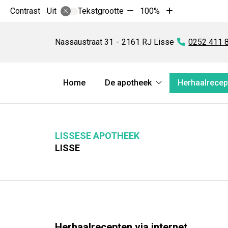
Tekst
Tekst
Contrast
Tekstgrootte
100%
Uit
verkleinen
vergroten
Lissese
met
met
Apotheek
Nassaustraat
31
2161 RJ
Lisse
Tel:
0252 411 
10%
10%
Hoofdmenu
Home
De apotheek
Herhaalrecep
De
apotheek
submenu
LISSESE APOTHEEK
LISSE
Herhaalrecepten via internet