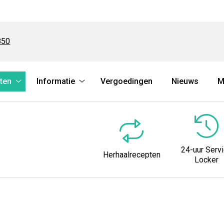
850
ten
Informatie
Vergoedingen
Nieuws
M
Herhaalrecepten
Informatie
submenu
submenu
24-uur Serv
Herhaalrecepten
Locker