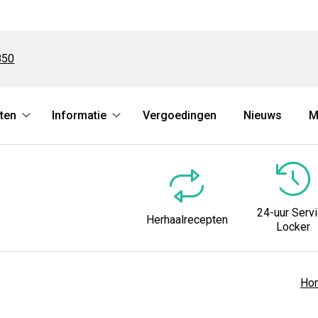
850
ten
Informatie
Vergoedingen
Nieuws
M
Herhaalrecepten
Informatie
submenu
submenu
24-uur Serv
Herhaalrecepten
Locker
Ho