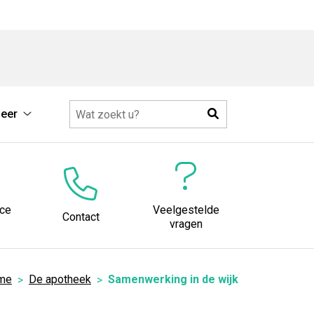
Zoeken
eer
Meer
submenu
ice
Veelgestelde
Contact
vragen
me
De apotheek
Samenwerking in de wijk