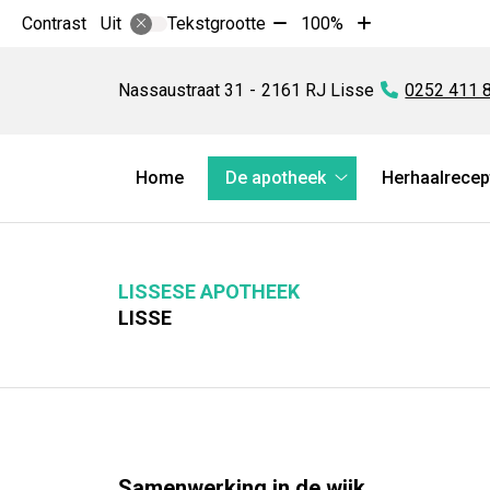
Tekst
Tekst
Contrast
Tekstgrootte
100%
Uit
verkleinen
vergroten
Lissese
met
met
Apotheek
Nassaustraat
31
2161 RJ
Lisse
Tel:
0252 411 
10%
10%
Hoofdmenu
Home
De apotheek
Herhaalrecep
De
apotheek
submenu
LISSESE APOTHEEK
LISSE
Samenwerking in de wijk