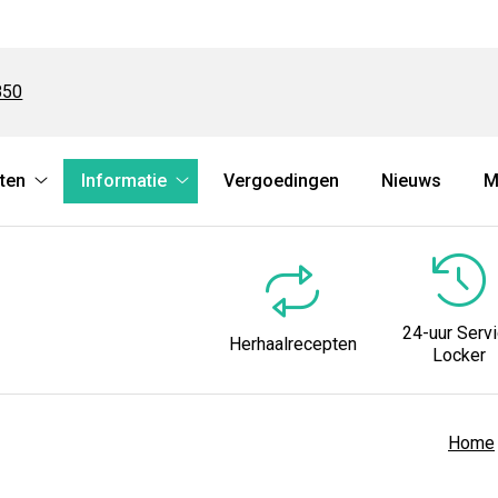
850
ten
Informatie
Vergoedingen
Nieuws
M
Herhaalrecepten
Informatie
submenu
submenu
24-uur Serv
Herhaalrecepten
Locker
Home