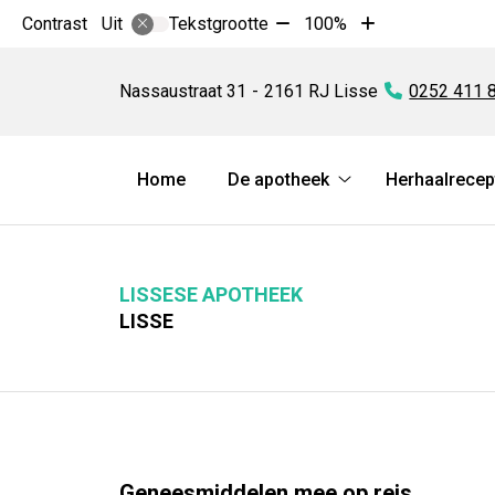
Tekst
Tekst
Contrast
Tekstgrootte
100%
Uit
verkleinen
vergroten
Lissese
met
met
Apotheek
Nassaustraat
31
2161 RJ
Lisse
Tel:
0252 411 
10%
10%
Hoofdmenu
Home
De apotheek
Herhaalrecep
De
apotheek
submenu
LISSESE APOTHEEK
LISSE
Geneesmiddelen mee op reis