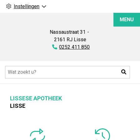
Instellingen
Lissese
MENU
Apotheek
Nassaustraat
31
2161 RJ
Lisse
Tel:
0252 411 850
Hoofdmenu
Zoeke
LISSESE APOTHEEK
LISSE