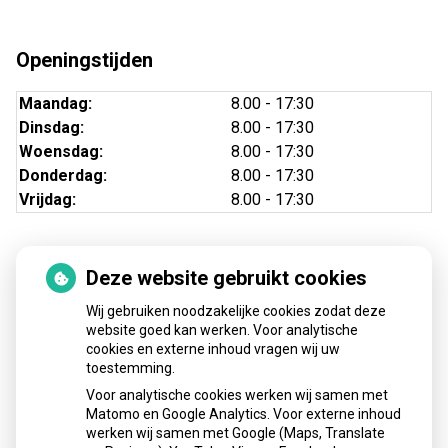
Openingstijden
Maandag:
8.00 - 17:30
Dinsdag:
8.00 - 17:30
Woensdag:
8.00 - 17:30
Donderdag:
8.00 - 17:30
Vrijdag:
8.00 - 17:30
Deze website gebruikt cookies
Nieuws
Wij gebruiken noodzakelijke cookies zodat deze
Sinds huisartsen afslankmedicijnen mogen voorschrijven,
website goed kan werken. Voor analytische
cookies en externe inhoud vragen wij uw
neemt gebruik toe
toestemming.
Schurft sinds corona geen vergeten ziekte meer: aantal
Voor analytische cookies werken wij samen met
uitbraken fors gestegen
Matomo en Google Analytics. Voor externe inhoud
Stoppen met afslankmedicijnen betekent zonder
werken wij samen met Google (Maps, Translate