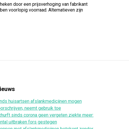
eken door een prijsverhoging van fabrikant
en voorlopig voorraad. Alternatieven zijn
ieuws
nds huisartsen afslankmedicijnen mogen
orschrijven, neemt gebruik toe
hurft sinds corona geen vergeten ziekte meer:
ntal uitbraken fors gestegen
oppen met afslankmedicijnen betekent zonder