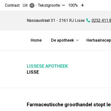
Tekst
Tekst
Contrast
Tekstgrootte
100%
Uit
verkleinen
vergroten
Lissese
met
met
Apotheek
Nassaustraat
31
2161 RJ
Lisse
Tel:
0252 411 
10%
10%
Hoofdmenu
Home
De apotheek
Herhaalrecep
De
apotheek
submenu
LISSESE APOTHEEK
LISSE
Farmaceutische groothandel stopt l