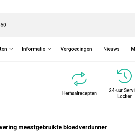
850
ten
Informatie
Vergoedingen
Nieuws
M
Herhaalrecepten
Informatie
submenu
submenu
24-uur Serv
Herhaalrecepten
Locker
evering meestgebruikte bloedverdunner