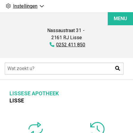
Instellingen
Lissese
MENU
Apotheek
Nassaustraat
31
2161 RJ
Lisse
Tel:
0252 411 850
Hoofdmenu
Zoeke
LISSESE APOTHEEK
LISSE