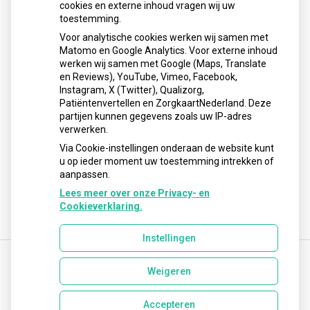
cookies en externe inhoud vragen wij uw
neemt gebruik toe
toestemming.
Schurft sinds corona geen vergeten ziekte meer: aantal
Voor analytische cookies werken wij samen met
uitbraken fors gestegen
Matomo en Google Analytics. Voor externe inhoud
Stoppen met afslankmedicijnen betekent zonder
werken wij samen met Google (Maps, Translate
leefstijlaanpassingen weer gewichtstoename
en Reviews), YouTube, Vimeo, Facebook,
Instagram, X (Twitter), Qualizorg,
Kookadvies drinkwater in provincie Utrecht vanwege
Patiëntenvertellen en ZorgkaartNederland. Deze
besmetting
partijen kunnen gegevens zoals uw IP-adres
Terugroepactie babyvoeding Nestlé: bacterie kan baby’s
verwerken.
ziek maken
Via Cookie-instellingen onderaan de website kunt
u op ieder moment uw toestemming intrekken of
aanpassen.
Lees meer over onze Privacy- en
Cookieverklaring.
Instellingen
Weigeren
Uw Zorg Online
|
Beheer
info@lisseseapotheek.nl
Accepteren