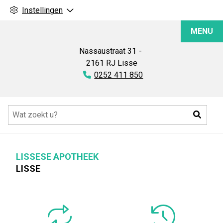
Instellingen
Lissese
MENU
Apotheek
Nassaustraat
31
2161 RJ
Lisse
Tel:
0252 411 850
Hoofdmenu
Zoeke
LISSESE APOTHEEK
LISSE