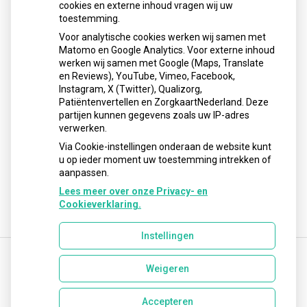
cookies en externe inhoud vragen wij uw
neemt gebruik toe
toestemming.
Schurft sinds corona geen vergeten ziekte meer: aantal
Voor analytische cookies werken wij samen met
uitbraken fors gestegen
Matomo en Google Analytics. Voor externe inhoud
Stoppen met afslankmedicijnen betekent zonder
werken wij samen met Google (Maps, Translate
leefstijlaanpassingen weer gewichtstoename
en Reviews), YouTube, Vimeo, Facebook,
Instagram, X (Twitter), Qualizorg,
Kookadvies drinkwater in provincie Utrecht vanwege
Patiëntenvertellen en ZorgkaartNederland. Deze
besmetting
partijen kunnen gegevens zoals uw IP-adres
Terugroepactie babyvoeding Nestlé: bacterie kan baby’s
verwerken.
ziek maken
Via Cookie-instellingen onderaan de website kunt
u op ieder moment uw toestemming intrekken of
aanpassen.
Lees meer over onze Privacy- en
Cookieverklaring.
Instellingen
Weigeren
Uw Zorg Online
|
Beheer
info@lisseseapotheek.nl
Accepteren