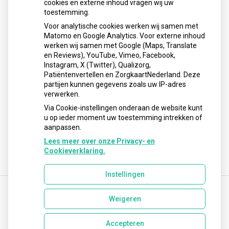
cookies en externe inhoud vragen wij uw
neemt gebruik toe
toestemming.
Schurft sinds corona geen vergeten ziekte meer: aantal
Voor analytische cookies werken wij samen met
uitbraken fors gestegen
Matomo en Google Analytics. Voor externe inhoud
Stoppen met afslankmedicijnen betekent zonder
werken wij samen met Google (Maps, Translate
leefstijlaanpassingen weer gewichtstoename
en Reviews), YouTube, Vimeo, Facebook,
Instagram, X (Twitter), Qualizorg,
Kookadvies drinkwater in provincie Utrecht vanwege
Patiëntenvertellen en ZorgkaartNederland. Deze
besmetting
partijen kunnen gegevens zoals uw IP-adres
Terugroepactie babyvoeding Nestlé: bacterie kan baby’s
verwerken.
ziek maken
Via Cookie-instellingen onderaan de website kunt
u op ieder moment uw toestemming intrekken of
aanpassen.
Lees meer over onze Privacy- en
Cookieverklaring.
Instellingen
Weigeren
Uw Zorg Online
|
Beheer
info@lisseseapotheek.nl
Accepteren
Privacy verklaring
|
Cookie-instellingen
|
Voorwaarden