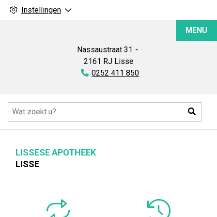
Instellingen
Lissese
MENU
Apotheek
Nassaustraat
31
2161 RJ
Lisse
Tel:
0252 411 850
Hoofdmenu
Zoeke
LISSESE APOTHEEK
LISSE