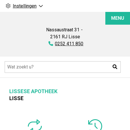
Instellingen
Lissese
MENU
Apotheek
Nassaustraat
31
2161 RJ
Lisse
Tel:
0252 411 850
Hoofdmenu
Zoeke
LISSESE APOTHEEK
LISSE