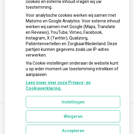
cookies en externe inhoud vragen wij uw
neemt gebruik toe
toestemming.
Schurft sinds corona geen vergeten ziekte meer: aantal
Voor analytische cookies werken wij samen met
uitbraken fors gestegen
Matomo en Google Analytics. Voor externe inhoud
Stoppen met afslankmedicijnen betekent zonder
werken wij samen met Google (Maps, Translate
leefstijlaanpassingen weer gewichtstoename
en Reviews), YouTube, Vimeo, Facebook,
Instagram, X (Twitter), Qualizorg,
Kookadvies drinkwater in provincie Utrecht vanwege
Patiëntenvertellen en ZorgkaartNederland. Deze
besmetting
partijen kunnen gegevens zoals uw IP-adres
Terugroepactie babyvoeding Nestlé: bacterie kan baby’s
verwerken.
ziek maken
Via Cookie-instellingen onderaan de website kunt
u op ieder moment uw toestemming intrekken of
aanpassen.
Lees meer over onze Privacy- en
Cookieverklaring.
Instellingen
Weigeren
Uw Zorg Online
|
Beheer
info@lisseseapotheek.nl
Accepteren
Privacy verklaring
|
Cookie-instellingen
|
Voorwaarden