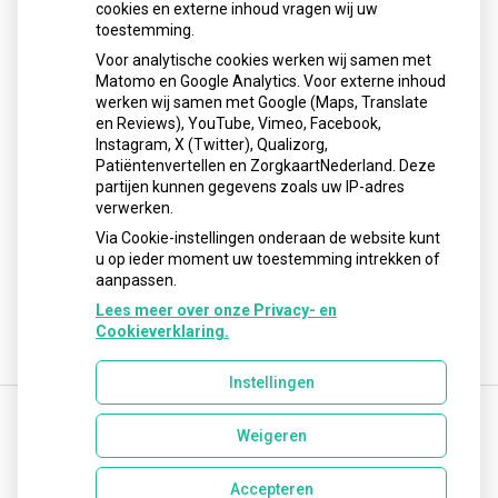
cookies en externe inhoud vragen wij uw
neemt gebruik toe
toestemming.
Schurft sinds corona geen vergeten ziekte meer: aantal
Voor analytische cookies werken wij samen met
uitbraken fors gestegen
Matomo en Google Analytics. Voor externe inhoud
Stoppen met afslankmedicijnen betekent zonder
werken wij samen met Google (Maps, Translate
leefstijlaanpassingen weer gewichtstoename
en Reviews), YouTube, Vimeo, Facebook,
Instagram, X (Twitter), Qualizorg,
Kookadvies drinkwater in provincie Utrecht vanwege
Patiëntenvertellen en ZorgkaartNederland. Deze
besmetting
partijen kunnen gegevens zoals uw IP-adres
Terugroepactie babyvoeding Nestlé: bacterie kan baby’s
verwerken.
ziek maken
Via Cookie-instellingen onderaan de website kunt
u op ieder moment uw toestemming intrekken of
aanpassen.
Lees meer over onze Privacy- en
Cookieverklaring.
Instellingen
Weigeren
Uw Zorg Online
|
Beheer
info@lisseseapotheek.nl
Accepteren