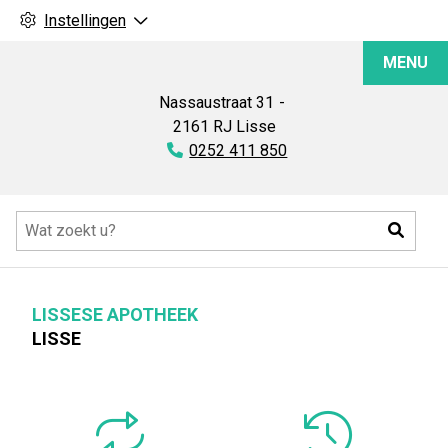
Instellingen
Lissese
MENU
Apotheek
Nassaustraat
31
2161 RJ
Lisse
Tel:
0252 411 850
Hoofdmenu
Zoeke
LISSESE APOTHEEK
LISSE