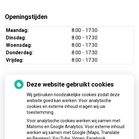
Openingstijden
Maandag:
8.00 - 17:30
Dinsdag:
8.00 - 17:30
Woensdag:
8.00 - 17:30
Donderdag:
8.00 - 17:30
Vrijdag:
8.00 - 17:30
Deze website gebruikt cookies
Nieuws
Wij gebruiken noodzakelijke cookies zodat deze
Sinds huisartsen afslankmedicijnen mogen voorschrijven,
website goed kan werken. Voor analytische
cookies en externe inhoud vragen wij uw
neemt gebruik toe
toestemming.
Schurft sinds corona geen vergeten ziekte meer: aantal
Voor analytische cookies werken wij samen met
uitbraken fors gestegen
Matomo en Google Analytics. Voor externe inhoud
Stoppen met afslankmedicijnen betekent zonder
werken wij samen met Google (Maps, Translate
leefstijlaanpassingen weer gewichtstoename
en Reviews), YouTube, Vimeo, Facebook,