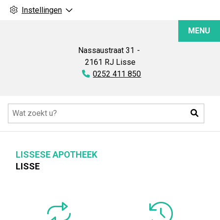
Instellingen
Lissese
MENU
Apotheek
Nassaustraat
31
2161 RJ
Lisse
Tel:
0252 411 850
Hoofdmenu
Zoeke
LISSESE APOTHEEK
LISSE