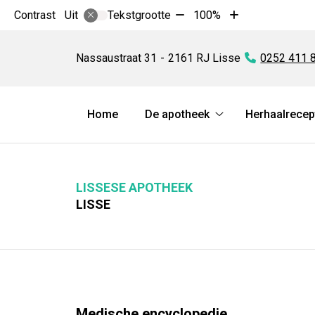
Tekst
Tekst
Contrast
Tekstgrootte
100%
Uit
verkleinen
vergroten
Lissese
met
met
Apotheek
Nassaustraat
31
2161 RJ
Lisse
Tel:
0252 411 
10%
10%
Hoofdmenu
Home
De apotheek
Herhaalrecep
De
apotheek
submenu
LISSESE APOTHEEK
LISSE
Medische encyclopedie