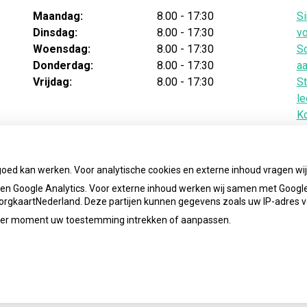
Maandag:
8.00 - 17:30
Si
Dinsdag:
8.00 - 17:30
vo
Woensdag:
8.00 - 17:30
Sc
Donderdag:
8.00 - 17:30
aa
Vrijdag:
8.00 - 17:30
St
le
Ko
v
Te
ba
goed kan werken. Voor analytische cookies en externe inhoud vragen w
n Google Analytics. Voor externe inhoud werken wij samen met Google
 ZorgkaartNederland. Deze partijen kunnen gegevens zoals uw IP-adres 
ieder moment uw toestemming intrekken of aanpassen.
info@lisseseapotheek.nl
Priva