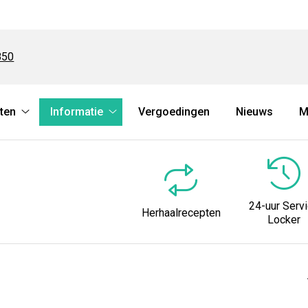
850
ten
Informatie
Vergoedingen
Nieuws
M
Herhaalrecepten
Informatie
submenu
submenu
24-uur Serv
Herhaalrecepten
Locker