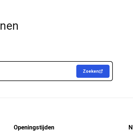
jnen
Zoeken
Openingstijden
N