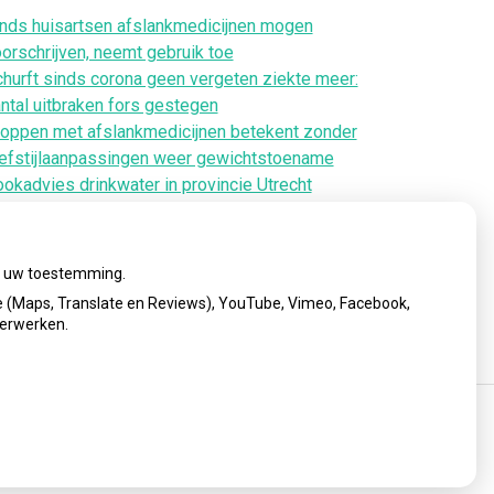
nds huisartsen afslankmedicijnen mogen
orschrijven, neemt gebruik toe
hurft sinds corona geen vergeten ziekte meer:
ntal uitbraken fors gestegen
oppen met afslankmedicijnen betekent zonder
efstijlaanpassingen weer gewichtstoename
okadvies drinkwater in provincie Utrecht
anwege besmetting
rugroepactie babyvoeding Nestlé: bacterie kan
by’s ziek maken
ij uw toestemming.
 (Maps, Translate en Reviews), YouTube, Vimeo, Facebook,
verwerken.
cy verklaring
|
Cookie-instellingen
|
Voorwaarden